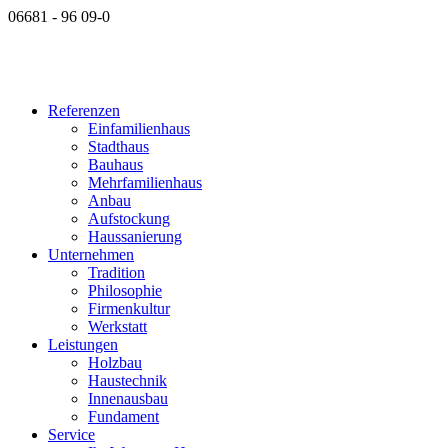
06681 - 96 09-0
Referenzen
Einfamilienhaus
Stadthaus
Bauhaus
Mehrfamilienhaus
Anbau
Aufstockung
Haussanierung
Unternehmen
Tradition
Philosophie
Firmenkultur
Werkstatt
Leistungen
Holzbau
Haustechnik
Innenausbau
Fundament
Service