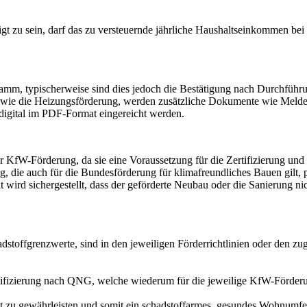
 zu sein, darf das zu versteuernde jährliche Haushaltseinkommen bei
ramm, typischerweise sind dies jedoch die Bestätigung nach Durchführ
wie die Heizungsförderung, werden zusätzliche Dokumente wie Melde
igital im PDF-Format eingereicht werden.
r KfW-Förderung, da sie eine Voraussetzung für die Zertifizierung und
g, die auch für die Bundesförderung für klimafreundliches Bauen gilt, 
wird sichergestellt, dass der geförderte Neubau oder die Sanierung nich
hadstoffgrenzwerte, sind in den jeweiligen Förderrichtlinien oder 
Zertifizierung nach QNG, welche wiederum für die jeweilige KfW-Förder
eit zu gewährleisten und somit ein schadstoffarmes, gesundes Wohnumf