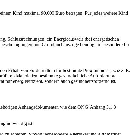
 einem Kind maximal 90.000 Euro betragen. Für jedes weitere Kind
ung, Schlussrechnungen, ein Energieausweis (bei energetischen
bescheinigungen und Grundbuchauszüge benötigt, insbesondere für
 den Erhalt von Fördermitteln für bestimmte Programme ist, wie z. B.
prüft, ob Materialien bestimmte gesundheitliche Anforderungen
t nur energieeffizient, sondern auch gesundheitsfördernd ist.
den zugehörigen Anhangsdokumenten wie dem QNG-Anhang 3.1.3
ung notwendig ist.
eld zu schaffen, wovon insbesondere Allergiker und Asthmatiker