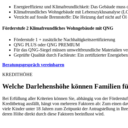
Energieeffizienz und Klimafreundlichkeit: Das Gebäude muss de
Klimafreundliches Wohngebäude mit Lebenszyklusanalyse (L
Verzicht auf fossile Brennstoffe: Die Heizung darf nicht auf Ö
Förderstufe 2
Klimafreundliches Wohngebäude mit QNG
Förderstufe 1 + zusätzliche Nachhaltigkeitszertifizierung
QNG PLUS oder QNG PREMIUM
Für das QNG-Siegel müssen umweltfreundliche Materialien ver
Geprüfte Qualität durch Fachleute: Ein zertifizierter Energieberat
Beratungsgespräch vereinbaren
KREDITHÖHE
Welche Darlehenshöhe können Familien fü
Bei Erfüllung aller Kriterien können Sie, abhängig von der Förderst
Kreditbetrag ausfällt, hängt von mehreren Faktoren ab: Zum einen dav
viele Kinder unter 18 Jahren zum Zeitpunkt der Antragstellung in Ih
deren Höhe direkt durch diese Faktoren beeinflusst wird.