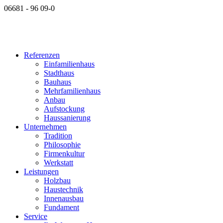
06681 - 96 09-0
Referenzen
Einfamilienhaus
Stadthaus
Bauhaus
Mehrfamilienhaus
Anbau
Aufstockung
Haussanierung
Unternehmen
Tradition
Philosophie
Firmenkultur
Werkstatt
Leistungen
Holzbau
Haustechnik
Innenausbau
Fundament
Service